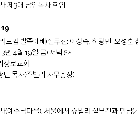
사 제3대 담임목사 취임
 19
리모임 발족예배(실무진: 이상숙, 하광민, 오성훈 
013년 4월 19일(금) 저녁 8시
 파리장로교회
하광민 목사(쥬빌리 사무총장)
.
사(예수님마을), 서울에서 쥬빌리 실무진과 만남(4