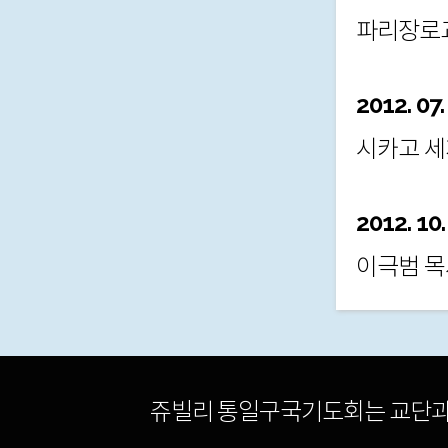
파리장로교
2012. 07.
시카고 세
2012. 10
이극범 목
쥬빌리 통일구국기도회는 교단과