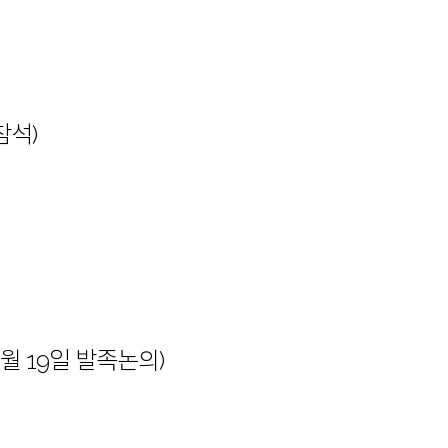
참석)
월 19일 발족논의)