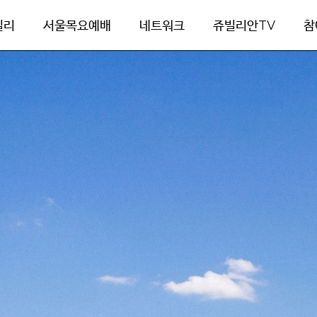
빌리
서울목요예배
네트워크
쥬빌리안TV
참