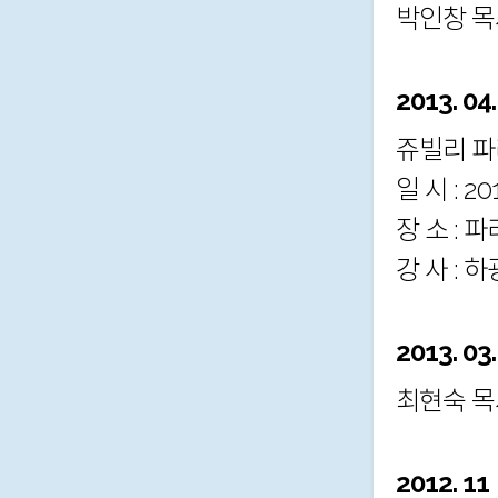
박인창 목
2013. 04.
쥬빌리 파
일 시 : 2
장 소 :
강 사 : 
2013. 03
최현숙 목
2012. 11