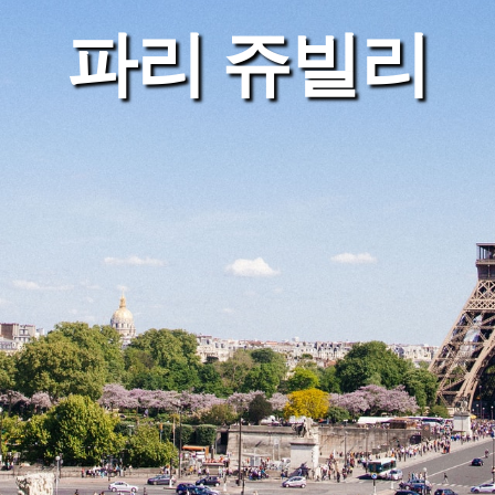
파리 쥬빌리