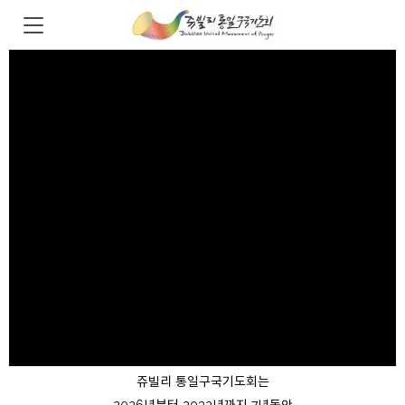
쥬빌리 통일구국기도회는