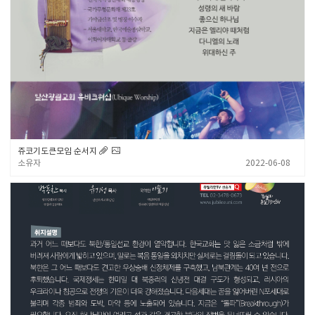
쥬코기도큰모임 순서지
소유자
2022-06-08