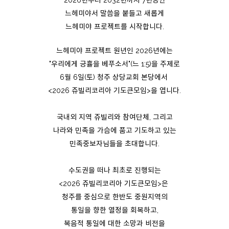
2026년부터 2032년까지 7년동안
느헤미야서 말씀을 붙들고 새롭게
느헤미야 프로젝트를 시작합니다.
느헤미야 프로젝트 원년인 2026년에는
"우리에게 긍휼을 베푸소서"(느 1:5)을 주제로
6월 6일(토) 청주 상당교회 본당에서
<2026 쥬빌리코리아 기도큰모임>을 엽니다.
국내외 지역 쥬빌리와 참여단체, 그리고
나라와 민족을 가슴에 품고 기도하고 있는
민족중보자님들을 초대합니다.
수도권을 떠나 최초로 진행되는
<2026 쥬빌리코리아 기도큰모임>은
청주를 중심으로 한반도 중원지역의
통일을 향한 열정을 회복하고,
복음적 통일에 대한 소망과 비전을