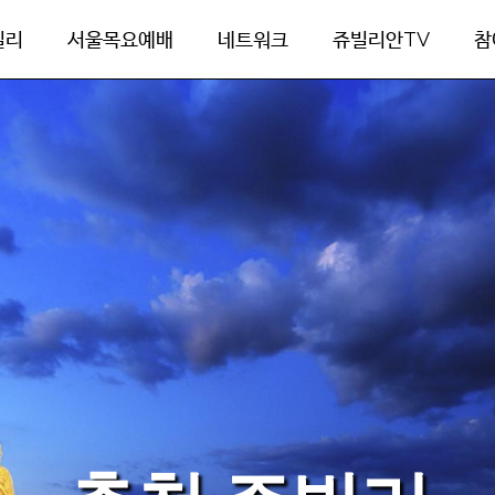
빌리
서울목요예배
네트워크
쥬빌리안TV
참