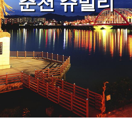
춘천 쥬빌리