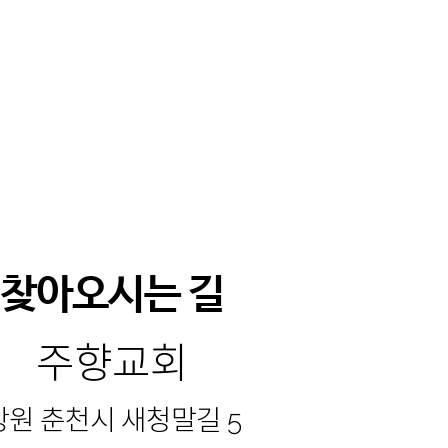
찾아오시는 길
주향교회
강원 춘천시 새청말길 5