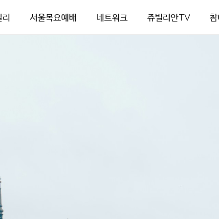
빌리
서울목요예배
네트워크
쥬빌리안TV
참