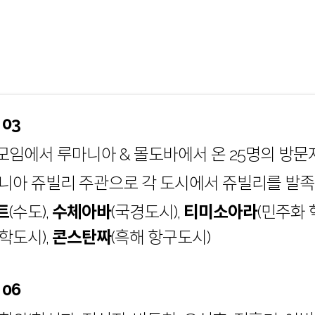
 03
임에서 루마니아 & 몰도바에서 온 25명의 방문
니아 쥬빌리 주관으로 각 도시에서 쥬빌리를 발
트
(수도),
수체아바
(국경도시),
티미소아라
(민주화 
대학도시),
콘스탄짜
(흑해 항구도시)
 06