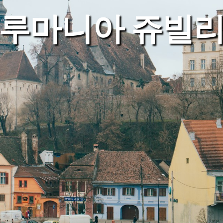
루마니아 쥬빌