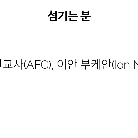
섬기는 분
교사(AFC),
이안 부케안(Ion N