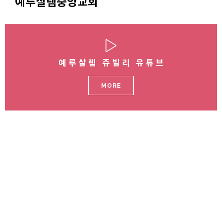
예루살렘중앙교회
예루살렘 쥬빌리 유튜브
MORE