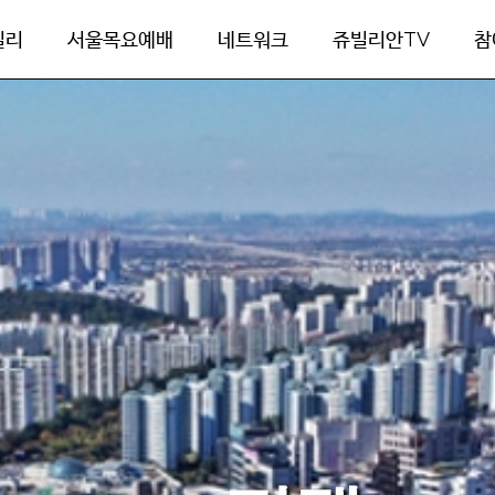
빌리
서울목요예배
네트워크
쥬빌리안TV
참