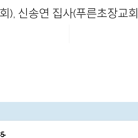
), 신송연 집사(푸른초장교회)
25.