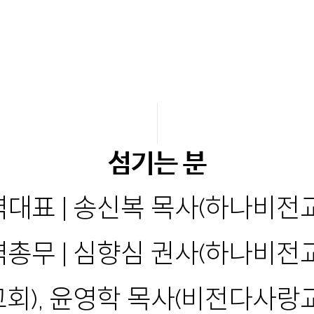
섬기는 분
대표 | 송신복 목사(하나비전
총무 | 심향심 권사(하나비전
교회), 윤영학 목사(비전다사랑교