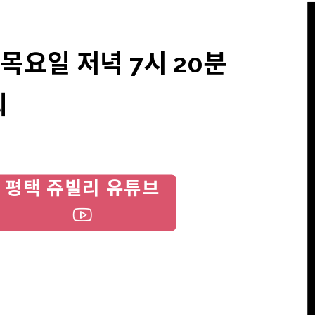
목요일 저녁 7시 20분
회
평택 쥬빌리 유튜브