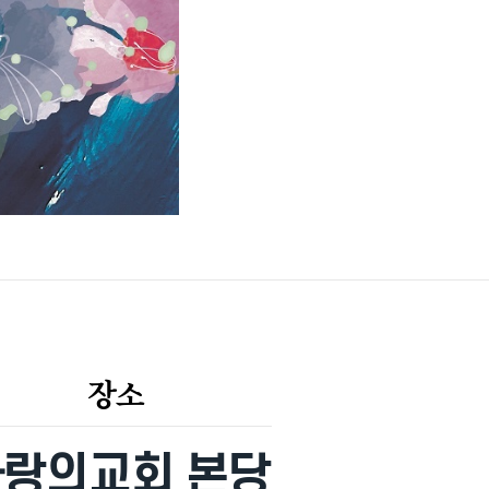
장소
랑의교회 본당