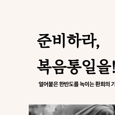
준비하라,
복음통일을
얼어붙은 한반도를 녹이는 환희의 